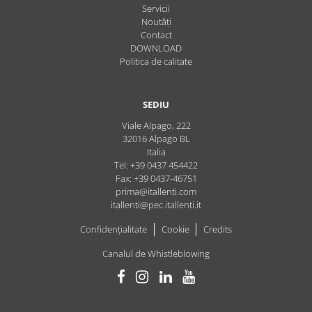
Servicii
Noutăți
Contact
DOWNLOAD
Politica de calitate
SEDIU
Viale Alpago, 222
32016
Alpago
BL
Italia
Tel: +39 0437 454422
Fax: +39 0437-46751
prima@itallenti.com
itallenti@pec.itallenti.it
Confidențialitate
Cookie
Credits
Canalul de Whistleblowing