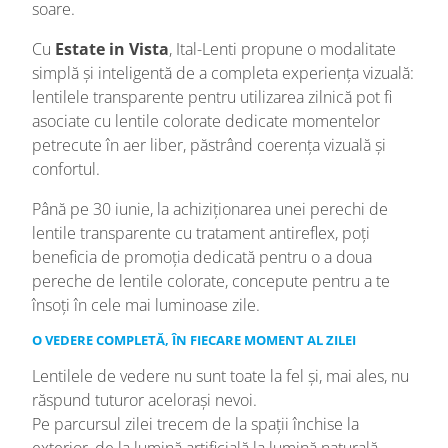
soare.
Cu
Estate in Vista
, Ital-Lenti propune o modalitate
simplă și inteligentă de a completa experiența vizuală:
lentilele transparente pentru utilizarea zilnică pot fi
asociate cu lentile colorate dedicate momentelor
petrecute în aer liber, păstrând coerența vizuală și
confortul.
Până pe 30 iunie, la achiziționarea unei perechi de
lentile transparente cu tratament antireflex, poți
beneficia de promoția dedicată pentru o a doua
pereche de lentile colorate, concepute pentru a te
însoți în cele mai luminoase zile.
O VEDERE COMPLETĂ, ÎN FIECARE MOMENT AL ZILEI
Lentilele de vedere nu sunt toate la fel și, mai ales, nu
răspund tuturor acelorași nevoi.
Pe parcursul zilei trecem de la spații închise la
exterior, de la lumină artificială la lumină naturală