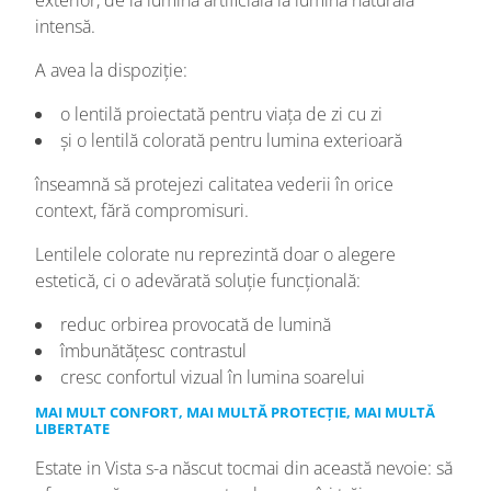
intensă.
A avea la dispoziție:
o lentilă proiectată pentru viața de zi cu zi
și o lentilă colorată pentru lumina exterioară
înseamnă să protejezi calitatea vederii în orice
context, fără compromisuri.
Lentilele colorate nu reprezintă doar o alegere
estetică, ci o adevărată soluție funcțională:
reduc orbirea provocată de lumină
îmbunătățesc contrastul
cresc confortul vizual în lumina soarelui
MAI MULT CONFORT, MAI MULTĂ PROTECȚIE, MAI MULTĂ
LIBERTATE
Estate in Vista s-a născut tocmai din această nevoie: să