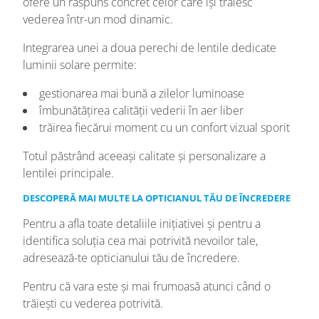
ofere un răspuns concret celor care își trăiesc
vederea într-un mod dinamic.
Integrarea unei a doua perechi de lentile dedicate
luminii solare permite:
gestionarea mai bună a zilelor luminoase
îmbunătățirea calității vederii în aer liber
trăirea fiecărui moment cu un confort vizual sporit
Totul păstrând aceeași calitate și personalizare a
lentilei principale.
DESCOPERĂ MAI MULTE LA OPTICIANUL TĂU DE ÎNCREDERE
Pentru a afla toate detaliile inițiativei și pentru a
identifica soluția cea mai potrivită nevoilor tale,
adresează-te opticianului tău de încredere.
Pentru că vara este și mai frumoasă atunci când o
trăiești cu vederea potrivită.