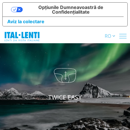
Opțiunile Dumneavoastră de
Confidențialitate
Aviz la colectare
RO
TWICE EASY