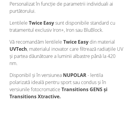
Personalizat în funcție de parametrii individuali ai
purtătorului.
Lentilele
Twice Easy
sunt disponibile standard cu
tratamentul exclusiv Iron+, Iron sau BluBlock.
Vă recomandăm lentilele
Twice Easy
din material
UVTech
, materialul inovator care filtrează radiațiile UV
și partea dăunătoare a luminii albastre până la 420
nm.
Disponibil și în versiunea
NUPOLAR
- lentila
polarizată ideală pentru sport sau condus și în
versiunile fotocromatice
Transitions GENS și
Transitions Xtractive.