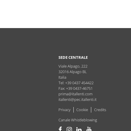
SEDE CENTRALE
Viale Alpago, 222
32016
Alpago
BL
Italia
Tel: +39 0437 454422
Fax: +39 0437-46751
prima@itallenti.com
itallenti@pec.itallenti.it
Privacy
Cookie
Credits
Canale Whistleblowing