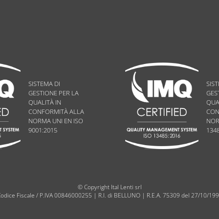
SISTEMA DI
SIST
GESTIONE PER LA
GES
QUALITÀ IN
QUA
CONFORMITÀ ALLA
CON
NORMA UNI EN ISO
NOR
9001:2015
134
© Copyright Ital Lenti srl
odice Fiscale / P.IVA 00846000255
|
R.I. di BELLUNO
|
R.E.A. 75309 del 27/10/19