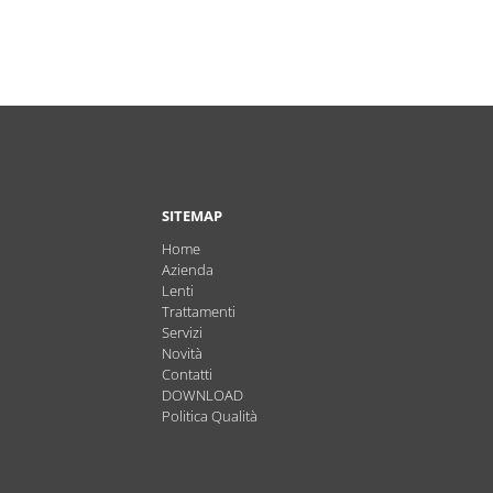
SITEMAP
Home
Azienda
Lenti
Trattamenti
Servizi
Novità
Contatti
DOWNLOAD
Politica Qualità