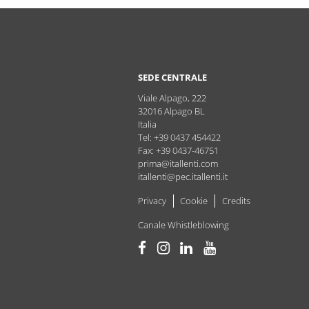
SEDE CENTRALE
Viale Alpago, 222
32016
Alpago
BL
Italia
Tel: +39 0437 454422
Fax: +39 0437-46751
prima@itallenti.com
itallenti@pec.itallenti.it
Privacy
Cookie
Credits
Canale Whistleblowing